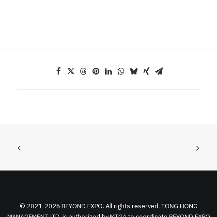
© 2021-2026 BEYOND EXPO. All rights reserved. TONG HONG
MANAGEMENT LTD. is authorized by MTGA to coordinate BEYOND EXPO