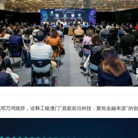
邓万鸿致辞，诠释工银澳门“鼎新前沿科技，聚焦金融本源”的