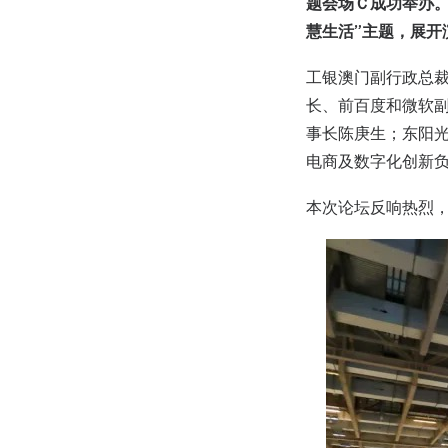
题会场Ｃ成功举办。
慧生活”主题，展开
工银澳门副行政总
长、前百度和微软
事长陈庚生；东阳光
电商及数字化创新
本次论坛反响热烈