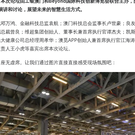
本次论坛由工银澳门和Beyond国际科技创新博览会联合主办，
演讲和讨论，展望未来的智慧生活方式。
裁邓万鸿、金融科技总监袁航；澳门科技总会监事长卢世豪；良
副总裁曾良；维超集团创始人、董事长兼首席执行官谭杰夫；凯
大健康公司总经理周孝华；澳觅APP创始人兼首席执行官江海涛
负责人王小虎等嘉宾出席本次论坛。
，座无虚席。让我们通过图片直接直接感受现场氛围吧：