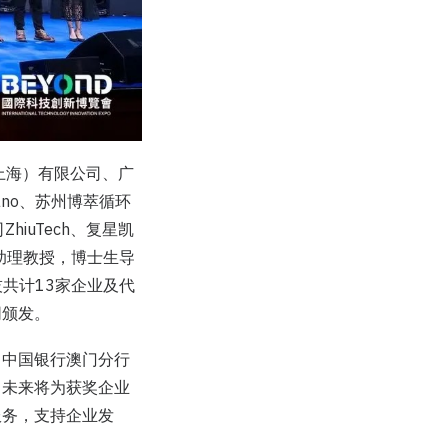
上海）有限公司、广
ano、苏州博萃循环
hiuTech、复星凯
院助理教授，博士生导
技共计13家企业及代
同颁发。
。中国银行澳门分行
，未来将为获奖企业
服务，支持企业发