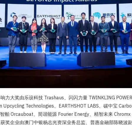
响力大奖由乐设科技 Trashaus、闪闪力量 TWINKLING POW
on Upcycling Technologies、EARTHSHOT LABS、碳中宝 Ca
智舶 Orcauboat、简谐能源 Fourier Energy、精智未来 Chromx
奖获奖企业由澳门中银杨志光资深业务总监、普惠金融部陈晓波