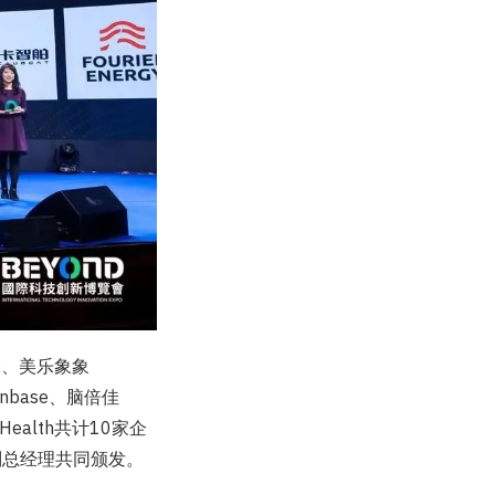
ER、美乐象象
rbonbase、脑倍佳
 Health共计10家企
副总经理共同颁发。