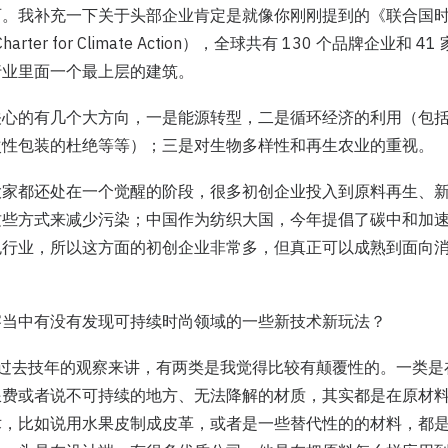
西。我补充一下关于头部企业肯定是就像你刚刚提到的《联合国
 Charter for Climate Action），全球共有 130 个品牌企业和
行业里面一个最上层的建筑。
关心的有几个大方向，一是能源转型，二是循环经济的利用（包
次性包装的杜绝等等）；三是对生物多样性和再生农业的重视。
大家都还处在一个觉醒的阶段，很多初创企业投入到原料再生、
这些方式来减少污染；中国作为纺织大国，今年提倡了碳中和加
色行业，所以这方面的初创企业非常多，但真正可以成熟到面向
察当中有没有发现可持续时尚领域的一些新技术新玩法？
ng：从我过去技年的观察来讲，有两类是我觉得比较有颠覆性的。一类
浪费或者说不可持续的地方、无法降解的材质，其实都是在原材
术，比如说用水果皮制成皮革，或者是一些替代性的的材料，都