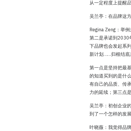
从一定程度上提醒
吴兰亭：在品牌这方
Regina Zen
第二是承诺到203
下品牌也会发起系
新计划……归根结
第一点是坚持把最
的知道买到的是什么
有自己的品质、传
力的延续；第三点
吴兰亭：初创企业
到了一个怎样的发
叶晓薇：我觉得品牌初