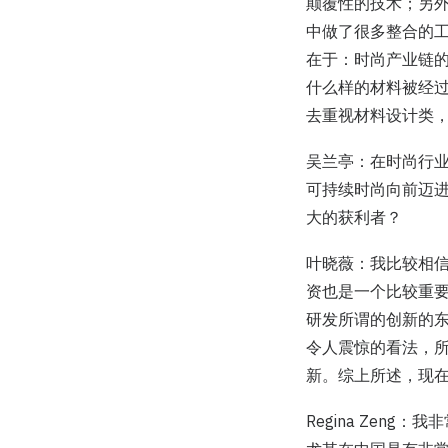
颠覆性的技术；另
中做了很多整合的
在于：时尚产业链
什么样的材料被经
去重视材料设计类
吴兰亭：在时尚行
可持续时尚向前迈
大的获利者？
叶晓薇：我比较相
资也是一个比较重
研发所谓的创新的
令人震惊的看法，
新。综上所述，现
Regina Ze