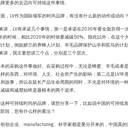
品牌更多的去迈向可持续这件事情。
面，LV作为国际领军的时尚品牌，有没有什么新的动作或动向
g：举例来讲，LV有承诺几个事情，第一是承诺在2030年要全面弃用
0年的时候，相比2020年的时候要减碳50%。除此以外，在这个
列计划，例如娇兰的养蜂人计划、羊毛品牌保护山羊和驼马的计
底来讲，我主要想讲三个点，分别是三个层次。
基本的采购这件事做好。在采购过程中，无论是蜂蜜、羊毛或者
样的东西，对环境、人文、社会所产生的影响；第二点是LV毕
承和故事，所以在延长产品生命周期的同时，不光是对环境的一
是减碳和减塑始终是最根本的两个追求。
的这种可持续时尚的品牌，请您分享一下，比如说中国的可持续
展阶段，您有什么样的看法？
创企业、manufacturing、科学家都是要分开来的，中国真