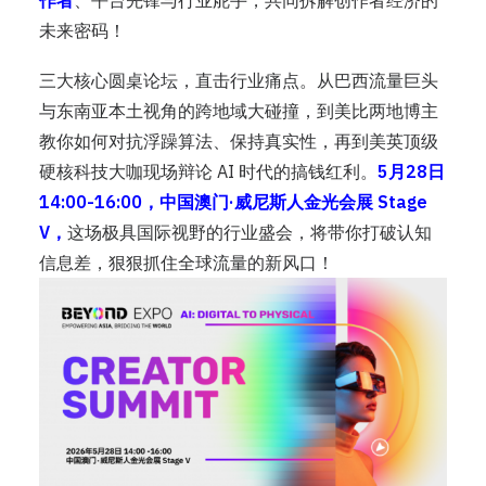
作者
、平台先锋与行业舵手，共同拆解创作者经济的
未来密码！
三大核心圆桌论坛，直击行业痛点。从巴西流量巨头
与东南亚本土视角的跨地域大碰撞，到美比两地博主
教你如何对抗浮躁算法、保持真实性，再到美英顶级
硬核科技大咖现场辩论 AI 时代的搞钱红利。
5月28日
14:00-16:00，中国澳门·威尼斯人金光会展 Stage
V，
这场极具国际视野的行业盛会，将带你打破认知
信息差，狠狠抓住全球流量的新风口！