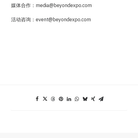
媒体合作：
media@beyondexpo.com
活动咨询：
event@beyondexpo.com