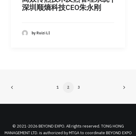
深圳顺熵科技CEO朱永刚
by Ruizi LI
1
2
3
© 2021-2026 BEYOND EXPO. All rights reserved. TONG HONG
MANAGEMENT LTD. is authorized by MTGA to coordinate BEYOND EXPO