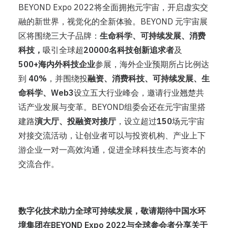
BEYOND Expo 2022将全面拥抱元宇宙，开启虚实交
融的新世界，视觉化的全新体验。BEYOND 元宇宙展
区将围绕三大子品牌：
生命科学、可持续发展、消费
科技，
吸引全球超
20000名科技创新追求者
及
500+海内外科技企业
参展，海外企业预期所占比例达
到
40%
，并围绕投
融资、消费科技、可持续发展、生
命科学、Web3
设立五大行业峰会，邀请行业翘楚共
话产业发展与变革。BEYOND组委会还在元宇宙里搭
建路
演大厅、投融资对接厅
，设立超过
150
场元宇宙
对接交流活动，让创业者可以与投资机构、产业上下
游企业一对一高效沟通，促进全球科技生态与资本的
交流合作。
数字化技术助力全球可持续发展，敬请期待中国水环
境集团在BEYOND Expo 2022与全球参会者分享关于