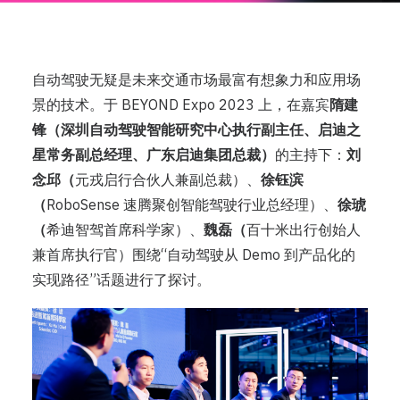
自动驾驶无疑是未来交通市场最富有想象力和应用场
景的技术。于 BEYOND Expo 2023 上，在嘉宾
隋建
锋（深圳自动驾驶智能研究中心执行副主任、启迪之
星常务副总经理、广东启迪集团总裁）
的主持下：
刘
念邱（
元戎启行合伙人兼副总裁）、
徐钰滨
（
RoboSense 速腾聚创智能驾驶行业总经理）、
徐琥
（
希迪智驾首席科学家）、
魏磊（
百十米出行创始人
兼首席执行官）围绕“自动驾驶从 Demo 到产品化的
实现路径”话题进行了探讨。